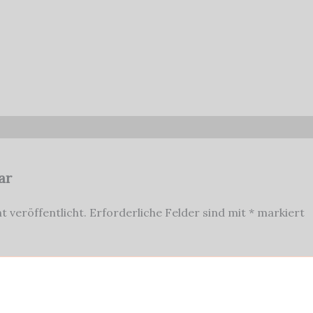
ar
t veröffentlicht.
Erforderliche Felder sind mit
*
markiert