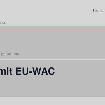
Home
-WAC
ttgefunden.
 mit EU-WAC