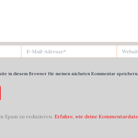
E-
Website
Mail-
Adresse*
ite in diesem Browser für meinen nächsten Kommentar speichern
um Spam zu reduzieren.
Erfahre, wie deine Kommentardate