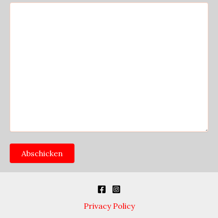
A
l
t
Privacy Policy
e