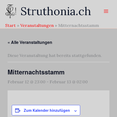
Zum
Struthonia.ch
Inhalt
springen
Start
Veranstaltungen
Mitternachtsstamm
« Alle Veranstaltungen
Diese Veranstaltung hat bereits stattgefunden.
Mitternachtsstamm
Februar 12 @ 23:00
-
Februar 13 @ 02:00
Zum Kalender hinzufügen